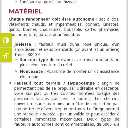
Itinéraire adapté à son niveau
MATÉRIEL
Chaque randonneur doit être autonome
: sac à dos,
vêtements chauds, et imperméables, bonnet, lunettes,
gants, bonnes chaussures, boussole, carte, pharmacie,
eau, nourriture, bâtons pour l’équilibre.
Passer en contraste élevé
Joëlette
: fauteuil muni d’une roue unique, d’un
amortisseur et deux brancards (Un avant et un arrière)
Tarifs : 3000 €
Changer la taille de la police
Sur tout type de terrain
: ave trois encadrants ou
plus selon la nature du relief
Nouveauté
: Possibilité de monter un kit assistance
électrique
Fauteuil tout terrain / Hyppocampe
: engin ne
permettant pas de se propulser. Utilisable en descente,
voire sur plat ou très courtes montées lorsque des
personnes valides poussent le fauteuil. Les chemins
doivent mesurer au moins un mètre de large et ne pas
comporter de dévers trop importants. Le Cimgo permet
une pratique
« pilotée »
par un valide et peut accéder à
certaines remontées mécaniques. Deux types de
fauteuils autonomes sont commercialisés, de 5000 € à