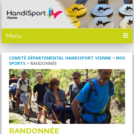
Menu
ACTUALITÉS
COMITÉ DÉPARTEMENTAL HANDISPORT VIENNE
>
NOS
SPORTS
>
RANDONNÉE
PRÉSENTATION
SPORTS
OÙ PRATIQUER
CALENDRIER
DOCUMENTATION
Mise à disposition
RANDONNÉE