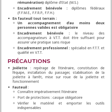
rémunération)
diplôme d’Etat (M.S.)
Encadrement bénévole :
diplômes fédéraux
(F.F.M.E., F.F.R.P., F.F.H.)
En fauteuil tout terrain :
Un accompagnement d’au moins deux
personnes valides est obligatoire
Encadrement bénévole :
le niveau des
accompagnateurs à V.T.T. doit être suffisant pour
assurer une pratique sans risque
Encadrement professionnel :
spécialisé en F.T.T. et
qualifié en V.T.T.
PRÉCAUTIONS
Joëlette
: repérage de l’itinéraire, constitution de
l’équipe, installation du passager, stabilisation de la
joëlette à l’arrêt, mise sur roue de la joëlette et
fonctionnement
Fauteuil
:
Connaître impérativement l’itinéraire
Port de protections : casque obligatoire
Vérifier le matériel et emporter les outils
indispensables