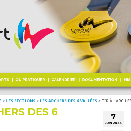
ORTS
OÙ PRATIQUER
CALENDRIER
DOCUMENTATION
MIS
E
>
LES SECTIONS
>
LES ARCHERS DES 6 VALLÉES
>
TIR À L’ARC L
CHERS DES 6
7
JUIN 2024