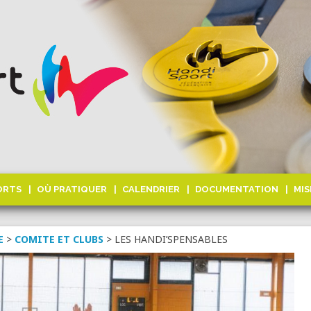
ORTS
OÙ PRATIQUER
CALENDRIER
DOCUMENTATION
MIS
E
>
COMITE ET CLUBS
>
LES HANDI’SPENSABLES