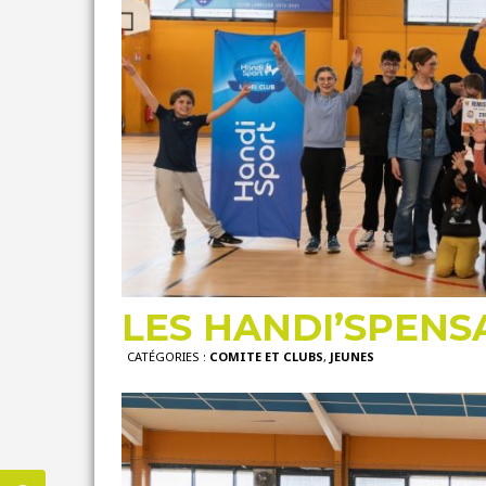
LES HANDI’SPENS
CATÉGORIES :
COMITE ET CLUBS
,
JEUNES