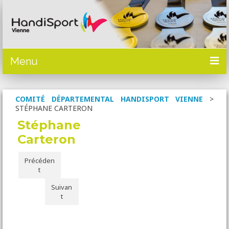
Menu
ACTUALITÉS
COMITÉ DÉPARTEMENTAL HANDISPORT VIENNE
>
STÉPHANE CARTERON
PRÉSENTATION
Stéphane
SPORTS
Carteron
OÙ PRATIQUER
Précéden
t
CALENDRIER
Suivan
DOCUMENTATION
t
Mise à disposition