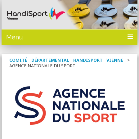
Menu
ACTUALITÉS
COMITÉ DÉPARTEMENTAL HANDISPORT VIENNE
>
AGENCE NATIONALE DU SPORT
PRÉSENTATION
SPORTS
OÙ PRATIQUER
CALENDRIER
DOCUMENTATION
Mise à disposition