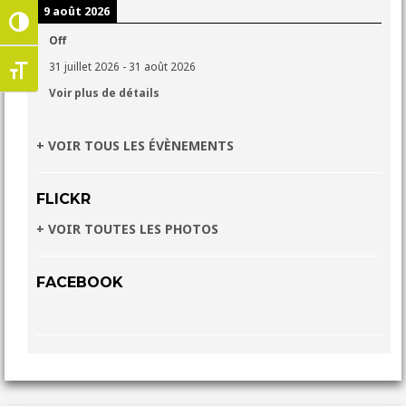
9 août 2026
Passer en contraste élevé
Off
31 juillet 2026
-
31 août 2026
Changer la taille de la police
Voir plus de détails
+ VOIR TOUS LES ÉVÈNEMENTS
FLICKR
+ VOIR TOUTES LES PHOTOS
FACEBOOK