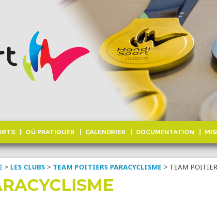
ORTS
OÙ PRATIQUER
CALENDRIER
DOCUMENTATION
MIS
E
>
LES CLUBS
>
TEAM POITIERS PARACYCLISME
>
TEAM POITIE
ARACYCLISME